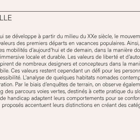
LLE
ui se développe à partir du milieu du XXe siècle, le mouve
aleurs des premiers départs en vacances populaires. Ainsi,
les mobilités d’aujourd’hui et de demain, dans la manière do
mersive locale et durable. Les valeurs de liberté et d’auto
pirent de nombreux designers et concepteurs dans la mani
bile. Ces valeurs restent cependant un défi pour les person
essibilité. L'analyse de quelques habitats nomades contem
tion. Par le biais d’enquêtes de terrain, on observe égale
 des parcours voies vertes, destinés à cette pratique du sl
 de handicap adaptent leurs comportements pour se conform
roposés accentuent leurs distinctions en créant des catégo