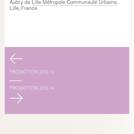
Aubry de
Lille Métropole Communauté Urbaine
,
Lille, France
Navigation
de
PROMOTION 2010-12
l’article
PROMOTION 2012-14