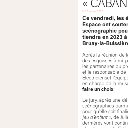
« CABANE
le
20 janvier 2022
Ce vendredi, les 
Espace ont souten
scénographie pour
tiendra en 2023 à 
Bruay-la-Buissièr
Après la
réunion de 
des esquisses à mi-p
les partenaires du pro
et le responsable de 
Électriciens
et l’équi
en charge de la musé
faire un choix
.
Le jury, après une dé
scénographies parmi 
pour qu’elle soit final
jeu d’enfant »
, de Ju
dernières vont contin