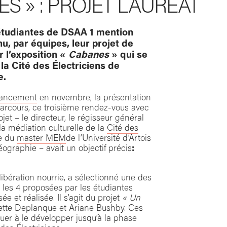
S » : PROJET LAURÉAT
étudiantes de DSAA 1 mention
u, par équipes, leur projet de
 l’exposition «
Cabanes
» qui se
la Cité des Électriciens de
e.
lancement
en novembre, la présentation
arcours, ce troisième rendez-vous avec
jet – le directeur, le régisseur général
la médiation culturelle de la
Cité des
pe du
master MEM
de l’Université d’Artois
ographie – avait un objectif précis
:
libération nourrie, a sélectionné une des
les 4 proposées par les étudiantes
isée et réalisée. Il s’agit du projet
« Un
liette Deplanque et Ariane Bushby. Ces
uer à le développer jusqu’à la phase