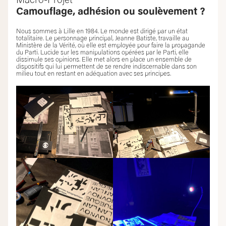
Macro-Projet
Camouflage, adhésion ou soulèvement ?
Nous sommes à Lille en 1984. Le monde est dirigé par un état
totalitaire. Le personnage principal, Jeanne Batiste, travaille au
Ministère de la Vérité, où elle est employée pour faire la propagande
du Parti. Lucide sur les manipulations opérées par le Parti, elle
dissimule ses opinions. Elle met alors en place un ensemble de
dispositifs qui lui permettent de se rendre indiscernable dans son
milieu tout en restant en adéquation avec ses principes.