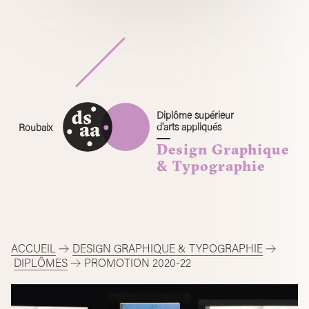
Skip
to
content
Diplôme supérieur
d'arts appliqués
Roubaix
Design Graphique
& Typographie
ACCUEIL
DESIGN GRAPHIQUE & TYPOGRAPHIE
DIPLÔMES
PROMOTION 2020-22