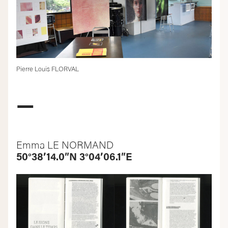
Pierre Louis FLORVAL
—
Emma LE NORMAND
50°38’14.0″N 3°04’06.1″E