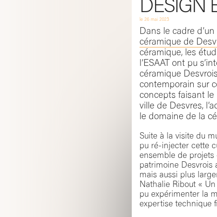
DESIGN 
le
26 mai 2023
Dans le cadre d’un 
céramique de Desv
céramique, les étu
l’ESAAT ont pu s’int
céramique Desvrois
contemporain sur cel
concepts faisant le l
ville de Desvres, l’a
le domaine de la c
Suite à la visite du m
pu ré-injecter cette 
ensemble de projets 
patrimoine Desvrois a
mais aussi plus larg
Nathalie Ribout « Un 
pu expérimenter la m
expertise technique f