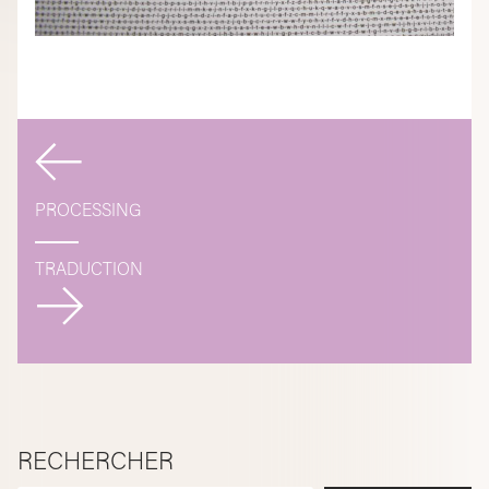
Navigation
de
PROCESSING
l’article
TRADUCTION
RECHERCHER