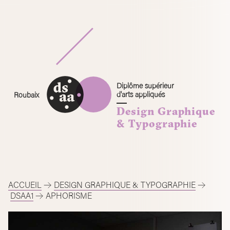
Skip
to
content
Diplôme supérieur
d'arts appliqués
Roubaix
Design Graphique
& Typographie
ACCUEIL
DESIGN GRAPHIQUE & TYPOGRAPHIE
DSAA1
APHORISME