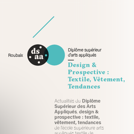
Skip
to
content
Diplôme supérieur
d'arts appliqués
Roubaix
Design &
Prospective :
Textile, Vêtement,
Tendances
Actualités du
Diplôme
Supérieur des Arts
Appliqués
,
design &
prospective : textile,
vêtement, tendances
de l'école supérieure arts
appliqués textile de