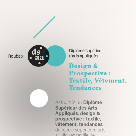
Skip
to
content
Diplôme supérieur
d'arts appliqués
Roubaix
Design &
Prospective :
Textile, Vêtement,
Tendances
Actualités du
Diplôme
Supérieur des Arts
Appliqués
,
design &
prospective : textile,
vêtement, tendances
de l'école supérieure arts
appliqués textile de