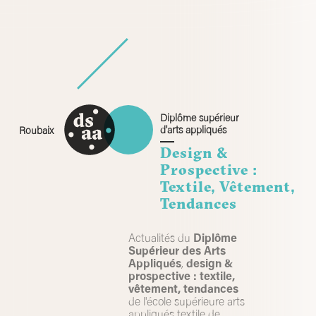
Skip
to
content
Diplôme supérieur
d'arts appliqués
Roubaix
Design &
Prospective :
Textile, Vêtement,
Tendances
Actualités du
Diplôme
Supérieur des Arts
Appliqués
,
design &
prospective : textile,
vêtement, tendances
de l'école supérieure arts
appliqués textile de