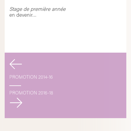
Stage de première année
en devenir…
Navigation
de
PROMOTION 2014-16
l’article
PROMOTION 2016-18