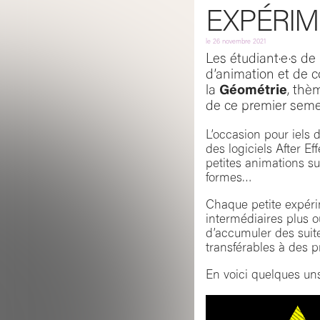
EXPÉRIM
le
26 novembre 2021
Les étudiant·e·s de
d’animation et de 
la
Géométrie
, thè
de ce premier seme
L’occasion pour iels
des logiciels After E
petites animations su
formes…
Chaque petite expérim
intermédiaires plus 
d’accumuler des suit
transférables à des p
En voici quelques uns