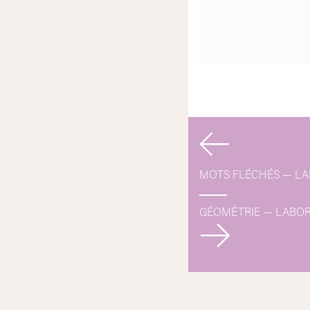
Navigati
de
MOTS FLÉCHÉS — LA
l’article
GÉOMÉTRIE — LABOR