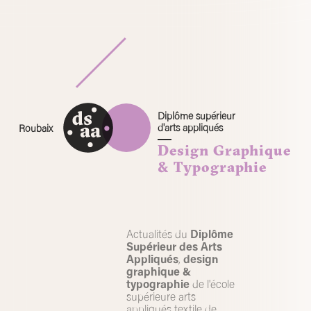
Skip
to
content
Diplôme supérieur
d'arts appliqués
Roubaix
Design Graphique
& Typographie
Actualités du
Diplôme
Supérieur des Arts
Appliqués
,
design
graphique &
typographie
de l'école
supérieure arts
appliqués textile de