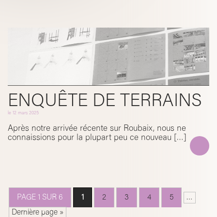
ENQUÊTE DE TERRAINS
le
12 mars 2025
Après notre arrivée récente sur Roubaix, nous ne
connaissions pour la plupart peu ce nouveau […]
PAGE 1 SUR 6
1
2
3
4
5
…
Dernière page »