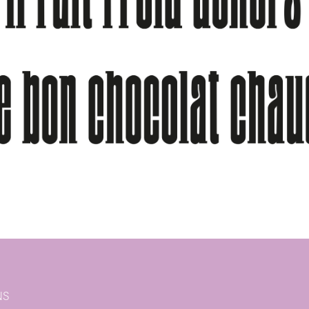
on
NS