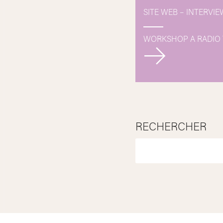
de
SITE WEB – INTERVI
l’article
WORKSHOP A RADIO 
RECHERCHER