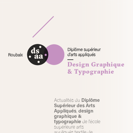
Skip
to
content
Diplôme supérieur
d'arts appliqués
Roubaix
Design Graphique
& Typographie
Actualités du
Diplôme
Supérieur des Arts
Appliqués
,
design
graphique &
typographie
de l'école
supérieure arts
appliqués textile de