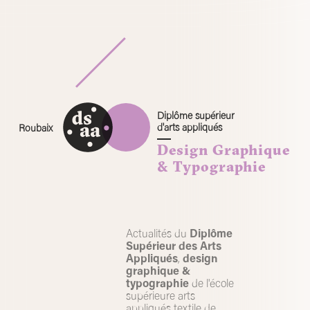
Skip
to
content
Diplôme supérieur
d'arts appliqués
Roubaix
Design Graphique
& Typographie
Actualités du
Diplôme
Supérieur des Arts
Appliqués
,
design
graphique &
typographie
de l'école
supérieure arts
appliqués textile de