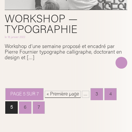
WORKSHOP —
TYPOGRAPHIE
le
18 janvier 2022
Workshop d’une semaine proposé et encadré par
Pierre Fournier typographe calligraphe, doctorant en
design et […]
PAGE 5 SUR 7
« Première page
…
3
4
5
6
7